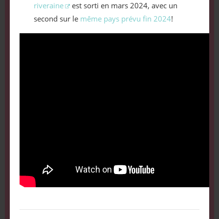
riveraine
est sorti en mars 2024, avec un
second sur le
même pays prévu fin 2024
!