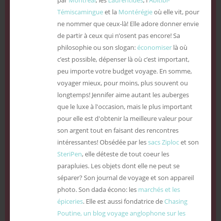
par
Montréal
, les
Laurentides
, l'
Abitibi-
Témiscamingue
et la
Montérégie
où elle vit, pour
ne nommer que ceux-là! Elle adore donner envie
de partir à ceux qui n’osent pas encore! Sa
philosophie ou son slogan:
économiser
là où
c’est possible, dépenser là où c’est important,
peu importe votre budget voyage. En somme,
voyager mieux, pour moins, plus souvent ou
longtemps! Jennifer aime autant les auberges
que le luxe à l'occasion, mais le plus important
pour elle est d'obtenir la meilleure valeur pour
son argent tout en faisant des rencontres
intéressantes! Obsédée par les
sacs Ziploc
et son
SteriPen
, elle déteste de tout coeur les
parapluies. Les objets dont elle ne peut se
séparer? Son journal de voyage et son appareil
photo. Son dada écono: les
marchés et les
épiceries
. Elle est aussi fondatrice de
Chasing
Poutine, un blog voyage anglophone sur les