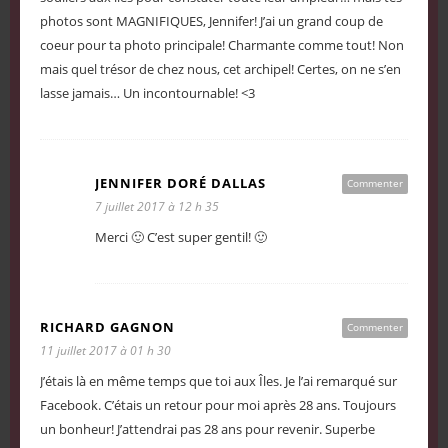
photos sont MAGNIFIQUES, Jennifer! J’ai un grand coup de
coeur pour ta photo principale! Charmante comme tout! Non
mais quel trésor de chez nous, cet archipel! Certes, on ne s’en
lasse jamais… Un incontournable! <3
JENNIFER DORÉ DALLAS
Commenter
7 juillet 2017 à 12 h 35
Merci 🙂 C’est super gentil! 🙂
RICHARD GAGNON
Commenter
11 juillet 2017 à 01 h 30
J’étais là en même temps que toi aux Îles. Je l’ai remarqué sur
Facebook. C’étais un retour pour moi après 28 ans. Toujours
un bonheur! J’attendrai pas 28 ans pour revenir. Superbe