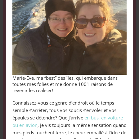
Marie-Eve, ma “best” des îles, qui embarque dans
toutes mes folies et me donne 1001 raisons de
revenir les réaliser!
Connaissez-vous ce genre d’endroit où le temps
semble s’arrêter, tous vos soucis s’envoler et vos
épaules se détendre? Que j’arrive
en bus, en voiture
ou en avion
, je vis toujours la même sensation quand
mes pieds touchent terre, le coeur emballé à l’idée de