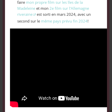
faire
mon propre film sur les îles de la
Madeleine
et mon
2e film sur l’Allemagne
riveraine
est sorti en mars 2024, avec un
second sur le
même pays prévu fin 2024
!