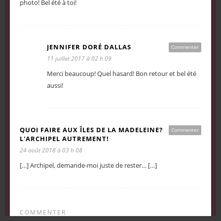
photo! Bel été à toi!
JENNIFER DORÉ DALLAS
Commenter
11 juillet 2017 à 02 h 09
Merci beaucoup! Quel hasard! Bon retour et bel été
aussi!
QUOI FAIRE AUX ÎLES DE LA MADELEINE?
Commenter
L'ARCHIPEL AUTREMENT!
24 août 2018 à 03 h 08
[…] Archipel, demande-moi juste de rester… […]
COMMENTER