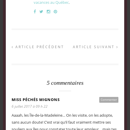
vacances au Québec
.
ARTICLE PRÉCÉDENT
ARTICLE SUIVANT
5 commentaires
MISS PÉCHÉS MIGNONS
Commenter
6 juillet 2017 à 09 h 22
Aaaah, les Île-de-la-Madeleine… On les visite, on les adopte,
sans aucun doute! C’est vrai qu’il faut vraiment mettre ses
souliers aux îles pour constater toute leur ampleur… mais tes