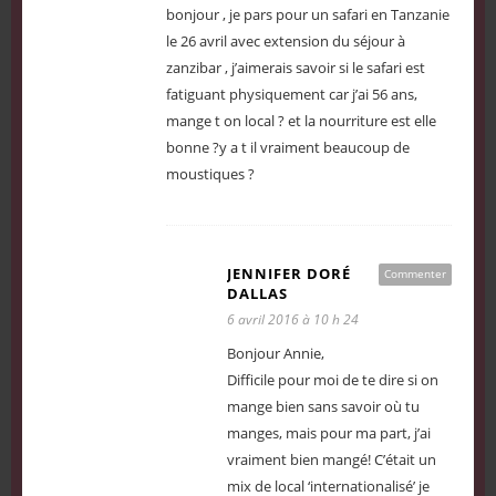
bonjour , je pars pour un safari en Tanzanie
le 26 avril avec extension du séjour à
zanzibar , j’aimerais savoir si le safari est
fatiguant physiquement car j’ai 56 ans,
mange t on local ? et la nourriture est elle
bonne ?y a t il vraiment beaucoup de
moustiques ?
JENNIFER DORÉ
Commenter
DALLAS
6 avril 2016 à 10 h 24
Bonjour Annie,
Difficile pour moi de te dire si on
mange bien sans savoir où tu
manges, mais pour ma part, j’ai
vraiment bien mangé! C’était un
mix de local ‘internationalisé’ je