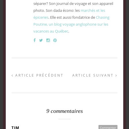
séparer? Son journal de voyage et son appareil
photo. Son dada écono: les
marchés et les
épiceries
. Elle est aussi fondatrice de
Chasing
Poutine, un blog voyage anglophone sur les
vacances au Québec
.
ARTICLE PRÉCÉDENT
ARTICLE SUIVANT
9 commentaires
TIM
Commenter