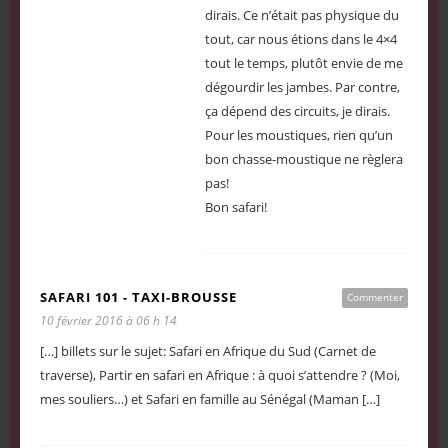
dirais. Ce n’était pas physique du
tout, car nous étions dans le 4×4
tout le temps, plutôt envie de me
dégourdir les jambes. Par contre,
ça dépend des circuits, je dirais.
Pour les moustiques, rien qu’un
bon chasse-moustique ne règlera
pas!
Bon safari!
SAFARI 101 - TAXI-BROUSSE
Commenter
10 février 2016 à 06 h 14
[…] billets sur le sujet: Safari en Afrique du Sud (Carnet de
traverse), Partir en safari en Afrique : à quoi s’attendre ? (Moi,
mes souliers…) et Safari en famille au Sénégal (Maman […]