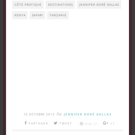
CÔTÉ PRATIQUE
DESTINATIONS
JENNIFER DORÉ DALLAS
KENYA
SAFARI
TANZANIE
10 OCTOBRE 2013
Par
JENNIFER DORÉ DALLAS
PARTAGER
TWEET
+1
PIN IT