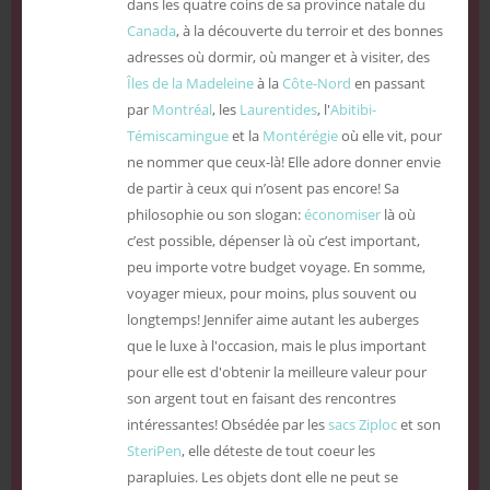
dans les quatre coins de sa province natale du
Canada
, à la découverte du terroir et des bonnes
adresses où dormir, où manger et à visiter, des
Îles de la Madeleine
à la
Côte-Nord
en passant
par
Montréal
, les
Laurentides
, l'
Abitibi-
Témiscamingue
et la
Montérégie
où elle vit, pour
ne nommer que ceux-là! Elle adore donner envie
de partir à ceux qui n’osent pas encore! Sa
philosophie ou son slogan:
économiser
là où
c’est possible, dépenser là où c’est important,
peu importe votre budget voyage. En somme,
voyager mieux, pour moins, plus souvent ou
longtemps! Jennifer aime autant les auberges
que le luxe à l'occasion, mais le plus important
pour elle est d'obtenir la meilleure valeur pour
son argent tout en faisant des rencontres
intéressantes! Obsédée par les
sacs Ziploc
et son
SteriPen
, elle déteste de tout coeur les
parapluies. Les objets dont elle ne peut se