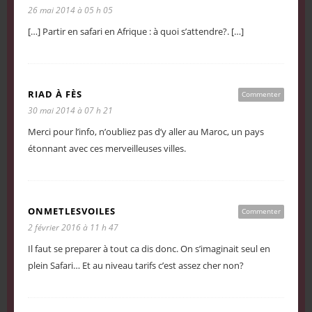
26 mai 2014 à 05 h 05
[…] Partir en safari en Afrique : à quoi s’attendre?. […]
RIAD À FÈS
Commenter
30 mai 2014 à 07 h 21
Merci pour l’info, n’oubliez pas d’y aller au Maroc, un pays
étonnant avec ces merveilleuses villes.
ONMETLESVOILES
Commenter
2 février 2016 à 11 h 47
Il faut se preparer à tout ca dis donc. On s’imaginait seul en
plein Safari… Et au niveau tarifs c’est assez cher non?