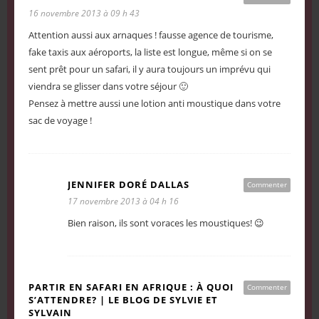
16 novembre 2013 à 09 h 43
Attention aussi aux arnaques ! fausse agence de tourisme,
fake taxis aux aéroports, la liste est longue, même si on se
sent prêt pour un safari, il y aura toujours un imprévu qui
viendra se glisser dans votre séjour 🙂
Pensez à mettre aussi une lotion anti moustique dans votre
sac de voyage !
JENNIFER DORÉ DALLAS
Commenter
17 novembre 2013 à 04 h 16
Bien raison, ils sont voraces les moustiques! 😉
PARTIR EN SAFARI EN AFRIQUE : À QUOI
Commenter
S’ATTENDRE? | LE BLOG DE SYLVIE ET
SYLVAIN