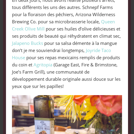
En deux jours, nous avons réalisé plusieurs arrêts,
tous différents les uns des autres. Schnepf Farms
pour la floraison des pêchiers, Arizona Wilderness
Brewing Co. pour sa microbrasserie locale,
Queen
Creek Olive Mill
pour ses huiles d’olive délicieuses et
ses produits de beauté qui réhydratent en climat sec,
Jalapeno Bucks
pour sa salsa démente à la mangue
don’t je me souviendrai longtemps,
Joyride Taco
House
pour ses repas mexicains remplis de produits
du coin et
Agritopia
(Garage East, Fire & Brimstone,
Joe’s Farm Grill), une communauté de
développement durable originale aussi douce sur les
yeux que sur les papilles!