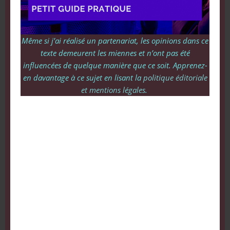
Même si j’ai réalisé un partenariat, les opinions dans ce
texte demeurent les miennes et n’ont pas été
influencées de quelque manière que ce soit. Apprenez-
en davantage à ce sujet en lisant la
politique éditoriale
et mentions légales
.