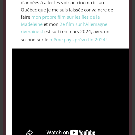
d’années à aller les voir au cinéma ici au
Québec que je me suis laissée convaincre de
faire
mon propre film sur les îles de la
Madeleine
et mon
2e film sur l’Allemagne
riveraine
est sorti en mars 2024, avec un
second sur le
même pays prévu fin 2024
!