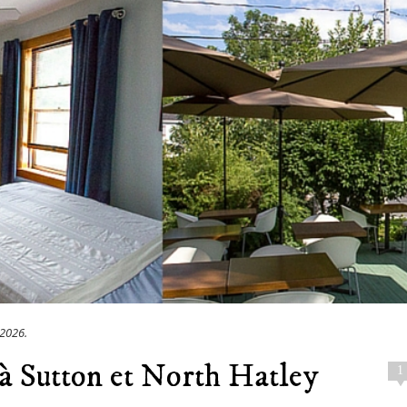
 2026
.
à Sutton et North Hatley
1