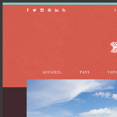
À
ACCUEIL
PAYS
VOY