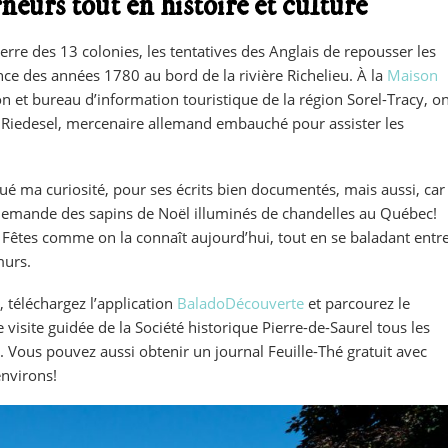
neurs tout en histoire et culture
erre des 13 colonies, les tentatives des Anglais de repousser les
ce des années 1780 au bord de la rivière Richelieu. À la
Maison
on et bureau d’information touristique de la région Sorel-Tracy, o
Riedesel, mercenaire allemand embauché pour assister les
ué ma curiosité, pour ses écrits bien documentés, mais aussi, car
n allemande des sapins de Noël illuminés de chandelles au Québec!
Fêtes comme on la connaît aujourd’hui, tout en se baladant entr
murs.
e, téléchargez l’application
BaladoDécouverte
et parcourez le
 visite guidée de la Société historique Pierre-de-Saurel tous les
 Vous pouvez aussi obtenir un journal Feuille-Thé gratuit avec
environs!