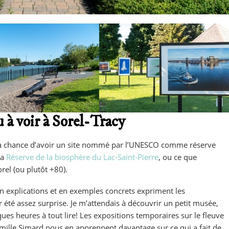
u à voir à Sorel-Tracy
la chance d’avoir un site nommé par l’UNESCO comme réserve
la
Réserve de la biosphère du Lac-Saint-Pierre
, ou ce que
rel (ou plutôt +80).
n explications et en exemples concrets expriment les
r été assez surprise. Je m’attendais à découvrir un petit musée,
es heures à tout lire! Les expositions temporaires sur le fleuve
famille Simard nous en apprennent davantage sur ce qui a fait de