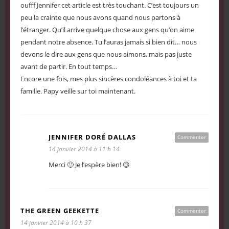
oufff Jennifer cet article est très touchant. C’est toujours un
peu la crainte que nous avons quand nous partons à
l’étranger. Qu’il arrive quelque chose aux gens qu’on aime
pendant notre absence. Tu l’auras jamais si bien dit… nous
devons le dire aux gens que nous aimons, mais pas juste
avant de partir. En tout temps…
Encore une fois, mes plus sincères condoléances à toi et ta
famille. Papy veille sur toi maintenant.
JENNIFER DORÉ DALLAS
Commenter
14 janvier 2014 à 11 h 14
Merci 🙂 Je l’espère bien! 😉
THE GREEN GEEKETTE
Commenter
14 janvier 2014 à 10 h 37