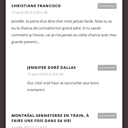
CHRISTIANE FRANCISCO
Commenter
13 avril 2014 à 05 h 48
Jennifer, la perte d’un être cher n’est jamais facile. Mais tu as
eu la chance de connaitre ton grand père. Si tu savait
comment je t’envie, car je n’ai jamais eu cette chance avec mes
grands parents…
JENNIFER DORÉ DALLAS
Commenter
15 avril 2014 à 10 h 54
Oui, c’est vrai! Faut se raccrocher aux bons
moments!
MONTRÉAL-SENNETERRE EN TRAIN, À
Commenter
FAIRE UNE FOIS DANS SA VIE!
3 juillet 2015 à 12 h 02