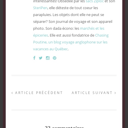
intéressantes! Obsédée par les
sacs Ziploc
et son
SteriPen
, elle déteste de tout coeur les
parapluies. Les objets dont elle ne peut se
séparer? Son journal de voyage et son appareil
photo. Son dada écono: les
marchés et les
épiceries
. Elle est aussi fondatrice de
Chasing
Poutine, un blog voyage anglophone sur les
vacances au Québec
.
ARTICLE PRÉCÉDENT
ARTICLE SUIVANT