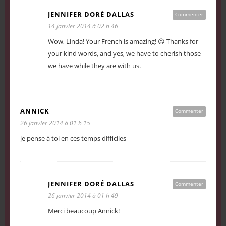
JENNIFER DORÉ DALLAS
Commenter
14 janvier 2014 à 02 h 46
Wow, Linda! Your French is amazing! 😉 Thanks for
your kind words, and yes, we have to cherish those
we have while they are with us.
ANNICK
Commenter
26 janvier 2014 à 01 h 15
je pense à toi en ces temps difficiles
JENNIFER DORÉ DALLAS
Commenter
26 janvier 2014 à 01 h 49
Merci beaucoup Annick!