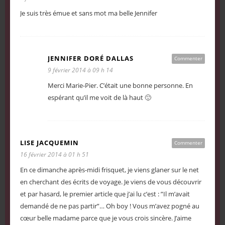
Je suis très émue et sans mot ma belle Jennifer
JENNIFER DORÉ DALLAS
Commenter
9 février 2014 à 09 h 14
Merci Marie-Pier. C’était une bonne personne. En
espérant qu’il me voit de là haut 🙂
LISE JACQUEMIN
Commenter
16 février 2014 à 01 h 51
En ce dimanche après-midi frisquet, je viens glaner sur le net
en cherchant des écrits de voyage. Je viens de vous découvrir
et par hasard, le premier article que j’ai lu c’est : ”Il m’avait
demandé de ne pas partir”… Oh boy ! Vous m’avez pogné au
cœur belle madame parce que je vous crois sincère. J’aime