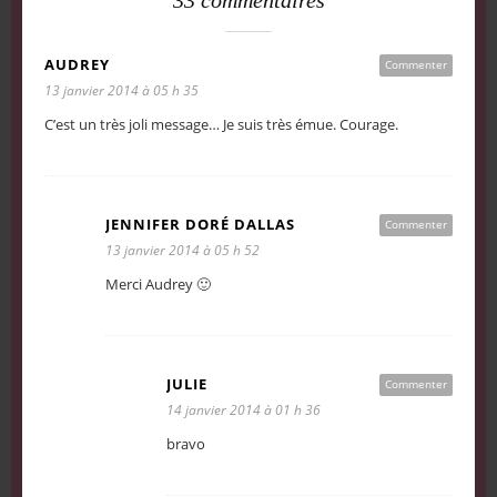
33 commentaires
AUDREY
Commenter
13 janvier 2014 à 05 h 35
C’est un très joli message… Je suis très émue. Courage.
JENNIFER DORÉ DALLAS
Commenter
13 janvier 2014 à 05 h 52
Merci Audrey 🙂
JULIE
Commenter
14 janvier 2014 à 01 h 36
bravo