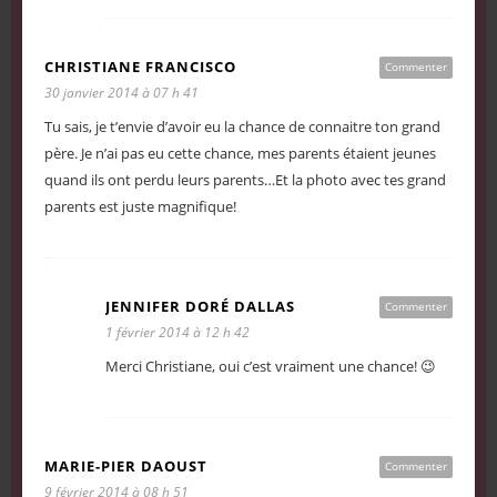
CHRISTIANE FRANCISCO
Commenter
30 janvier 2014 à 07 h 41
Tu sais, je t’envie d’avoir eu la chance de connaitre ton grand
père. Je n’ai pas eu cette chance, mes parents étaient jeunes
quand ils ont perdu leurs parents…Et la photo avec tes grand
parents est juste magnifique!
JENNIFER DORÉ DALLAS
Commenter
1 février 2014 à 12 h 42
Merci Christiane, oui c’est vraiment une chance! 😉
MARIE-PIER DAOUST
Commenter
9 février 2014 à 08 h 51