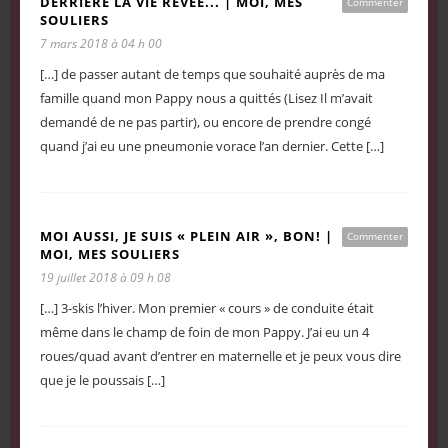
DERRIÈRE LA VIE RÊVÉE... | MOI, MES
Commenter
SOULIERS
7 mars 2018 à 04 h 00
[…] de passer autant de temps que souhaité auprès de ma
famille quand mon Pappy nous a quittés (Lisez Il m’avait
demandé de ne pas partir), ou encore de prendre congé
quand j’ai eu une pneumonie vorace l’an dernier. Cette […]
MOI AUSSI, JE SUIS « PLEIN AIR », BON! |
Commenter
MOI, MES SOULIERS
19 juillet 2018 à 09 h 08
[…] 3-skis l’hiver. Mon premier « cours » de conduite était
même dans le champ de foin de mon Pappy. J’ai eu un 4
roues/quad avant d’entrer en maternelle et je peux vous dire
que je le poussais […]