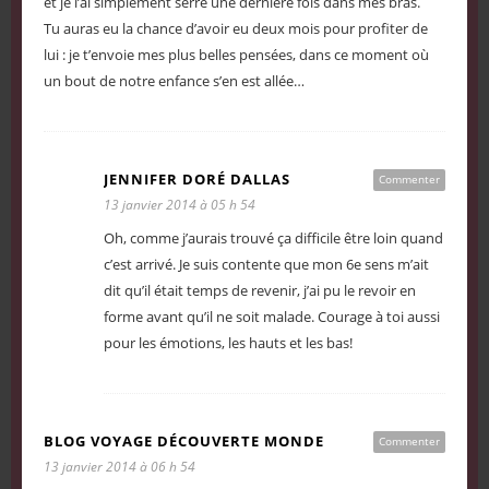
et je l’ai simplement serré une dernière fois dans mes bras.
Tu auras eu la chance d’avoir eu deux mois pour profiter de
lui : je t’envoie mes plus belles pensées, dans ce moment où
un bout de notre enfance s’en est allée…
JENNIFER DORÉ DALLAS
Commenter
13 janvier 2014 à 05 h 54
Oh, comme j’aurais trouvé ça difficile être loin quand
c’est arrivé. Je suis contente que mon 6e sens m’ait
dit qu’il était temps de revenir, j’ai pu le revoir en
forme avant qu’il ne soit malade. Courage à toi aussi
pour les émotions, les hauts et les bas!
BLOG VOYAGE DÉCOUVERTE MONDE
Commenter
13 janvier 2014 à 06 h 54