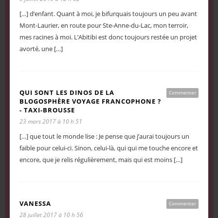
[…] d’enfant. Quant à moi, je bifurquais toujours un peu avant
Mont-Laurier, en route pour Ste-Anne-du-Lac, mon terroir,
mes racines à moi. L’Abitibi est donc toujours restée un projet
avorté, une […]
QUI SONT LES DINOS DE LA
Commenter
BLOGOSPHÈRE VOYAGE FRANCOPHONE ?
- TAXI-BROUSSE
23 mars 2017 à 10 h 51
[…] que tout le monde lise : Je pense que j’aurai toujours un
faible pour celui-ci. Sinon, celui-là, qui qui me touche encore et
encore, que je relis régulièrement, mais qui est moins […]
VANESSA
Commenter
28 juillet 2017 à 10 h 56