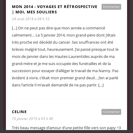
MON 2014 - VOYAGES ET RÉTROSPECTIVE
Commenter
| MOI, MES SOULIERS
24 août 2018 à 08 h 53
[…] On ne peut pas dire que mon année a commencé
calmement… Le 5 janvier 2014, mon grand-père dont j’étais
très proche est décédé du cancer. Ses souffrances ont été
brèves malgré tout, heureusement. J’ai passé presque tout le
mois de janvier dans les Hautes-Laurentides auprès de ma
grand-mère et je me suis occupée des funérailles et de la
succession pour essayer d’alléger le travail de ma Nanny. Pas
évident à vivre, c’était mon premier grand deuil… J’en ai parlé
dans l’article Il m’avait demandé de ne pas partir. […]
CELINE
Commenter
10 janvier 2019 à 03 h 46
Très beau message d’amour d’une petite fille vers son papy <3