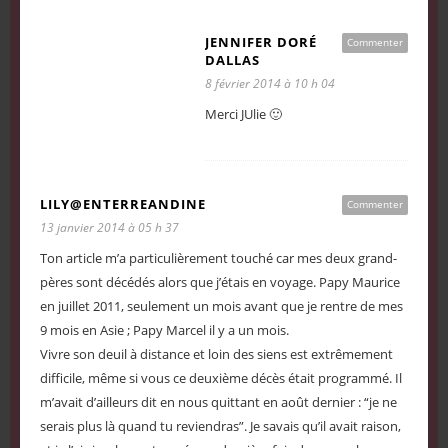
JENNIFER DORÉ
Commenter
DALLAS
8 février 2014 à 10 h 04
Merci JUlie 🙂
LILY@ENTERREANDINE
Commenter
13 janvier 2014 à 05 h 37
Ton article m’a particulièrement touché car mes deux grand-
pères sont décédés alors que j’étais en voyage. Papy Maurice
en juillet 2011, seulement un mois avant que je rentre de mes
9 mois en Asie ; Papy Marcel il y a un mois.
Vivre son deuil à distance et loin des siens est extrêmement
difficile, même si vous ce deuxième décès était programmé. Il
m’avait d’ailleurs dit en nous quittant en août dernier : “je ne
serais plus là quand tu reviendras”. Je savais qu’il avait raison,