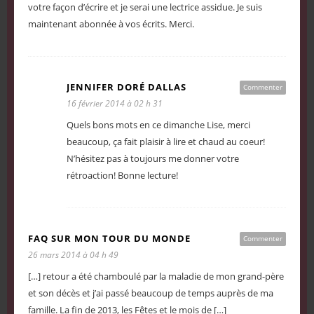
votre façon d’écrire et je serai une lectrice assidue. Je suis
maintenant abonnée à vos écrits. Merci.
JENNIFER DORÉ DALLAS
Commenter
16 février 2014 à 02 h 31
Quels bons mots en ce dimanche Lise, merci
beaucoup, ça fait plaisir à lire et chaud au coeur!
N’hésitez pas à toujours me donner votre
rétroaction! Bonne lecture!
FAQ SUR MON TOUR DU MONDE
Commenter
26 mars 2014 à 04 h 49
[…] retour a été chamboulé par la maladie de mon grand-père
et son décès et j’ai passé beaucoup de temps auprès de ma
famille. La fin de 2013, les Fêtes et le mois de […]