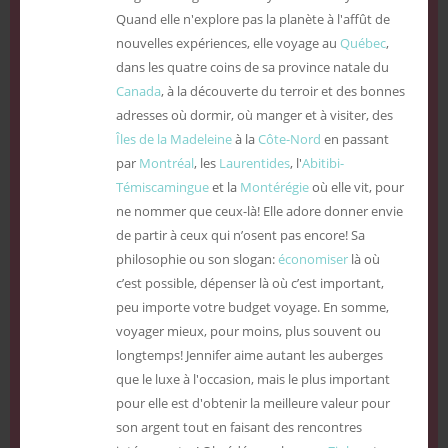
Quand elle n'explore pas la planète à l'affût de
nouvelles expériences, elle voyage au
Québec
,
dans les quatre coins de sa province natale du
Canada
, à la découverte du terroir et des bonnes
adresses où dormir, où manger et à visiter, des
Îles de la Madeleine
à la
Côte-Nord
en passant
par
Montréal
, les
Laurentides
, l'
Abitibi-
Témiscamingue
et la
Montérégie
où elle vit, pour
ne nommer que ceux-là! Elle adore donner envie
de partir à ceux qui n’osent pas encore! Sa
philosophie ou son slogan:
économiser
là où
c’est possible, dépenser là où c’est important,
peu importe votre budget voyage. En somme,
voyager mieux, pour moins, plus souvent ou
longtemps! Jennifer aime autant les auberges
que le luxe à l'occasion, mais le plus important
pour elle est d'obtenir la meilleure valeur pour
son argent tout en faisant des rencontres