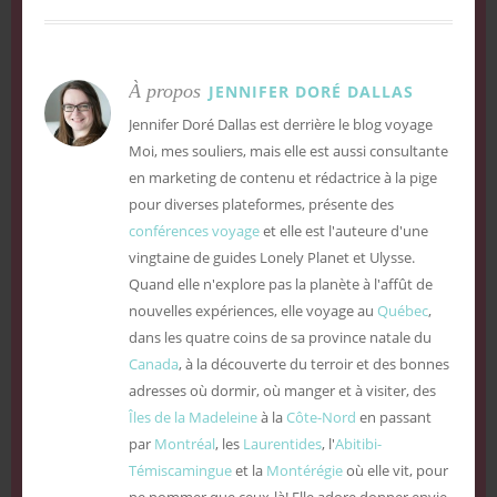
À propos
JENNIFER DORÉ DALLAS
Jennifer Doré Dallas est derrière le blog voyage
Moi, mes souliers, mais elle est aussi consultante
en marketing de contenu et rédactrice à la pige
pour diverses plateformes, présente des
conférences voyage
et elle est l'auteure d'une
vingtaine de guides Lonely Planet et Ulysse.
Quand elle n'explore pas la planète à l'affût de
nouvelles expériences, elle voyage au
Québec
,
dans les quatre coins de sa province natale du
Canada
, à la découverte du terroir et des bonnes
adresses où dormir, où manger et à visiter, des
Îles de la Madeleine
à la
Côte-Nord
en passant
par
Montréal
, les
Laurentides
, l'
Abitibi-
Témiscamingue
et la
Montérégie
où elle vit, pour
ne nommer que ceux-là! Elle adore donner envie