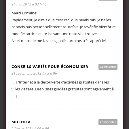
24 mai 2012 à 03 h 45
Merci Lorraine!
Rapidement, je dirais que c’est ceci que j’avais mis. Je ne les
connais pas personnellement toutefois. Je revérifie bientôt et
modifie l’article en te laissant une note si je trouve :
A+ et merci de me l’avoir signalé Lorraine, très apprécié!
CONSEILS VARIÉS POUR ÉCONOMISER
Commenter
21 septembre 2012 à 03 h 06
[…] l’Internet à la découverte d’activités gratuites dans les
villes visitées. Des visites guidées gratuites sont également à
[…]
MOCHILA
Commenter
9 février 2014 à 06 h 06