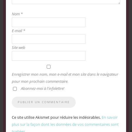
Nom
*
E-mail
*
Site web
Enregistrer mon nom, mon e-mail et mon site dans le navigateur
pour mon prochain commentaire.
Abonnez-moi à l'infolettre!
Ce site utilise Akismet pour réduire les indésirables.
En savoir
plus sur la façon dont les données de vos commentaires sont
traitées
.