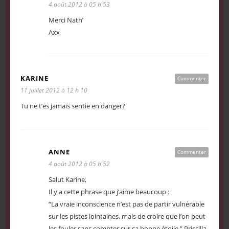
4 août 2012 à 05 h 53
Merci Nath’
Axx
KARINE
Commenter
11 juillet 2012 à 12 h 10
Tu ne t’es jamais sentie en danger?
ANNE
Commenter
4 août 2012 à 05 h 52
Salut Karine,
Il y a cette phrase que j’aime beaucoup :
“La vraie inconscience n’est pas de partir vulnérable
sur les pistes lointaines, mais de croire que l’on peut
les fouler sans compter sur sa bonne étoile ” Priscilla