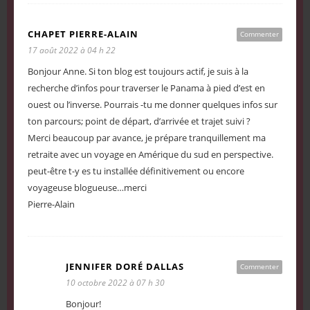
CHAPET PIERRE-ALAIN
Commenter
17 août 2022 à 04 h 22
Bonjour Anne. Si ton blog est toujours actif, je suis à la
recherche d’infos pour traverser le Panama à pied d’est en
ouest ou l’inverse. Pourrais -tu me donner quelques infos sur
ton parcours; point de départ, d’arrivée et trajet suivi ?
Merci beaucoup par avance, je prépare tranquillement ma
retraite avec un voyage en Amérique du sud en perspective.
peut-être t-y es tu installée définitivement ou encore
voyageuse blogueuse…merci
Pierre-Alain
JENNIFER DORÉ DALLAS
Commenter
10 octobre 2022 à 07 h 30
Bonjour!