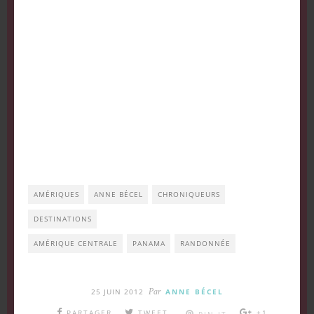
AMÉRIQUES
ANNE BÉCEL
CHRONIQUEURS
DESTINATIONS
AMÉRIQUE CENTRALE
PANAMA
RANDONNÉE
25 JUIN 2012
Par
ANNE BÉCEL
PARTAGER
TWEET
+1
PIN IT