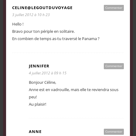
CELINE@LEGOUTDUVOYAGE
Commenter
3 juillet 2012 à 10 h 23
Hello !
Bravo pour ton périple en solitaire.
En combien de temps as-tu traversé le Panama ?
JENNIFER
Commenter
4 juillet 2012 à 09 h 15
Bonjour Céline,
Anne est en vadrouille, mais elle te reviendra sous
peu!
Au plaisir!
ANNE
Commenter