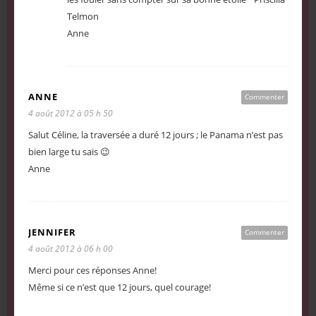
Telmon
Anne
ANNE
Commenter
4 août 2012 à 05 h 50
Salut Céline, la traversée a duré 12 jours ; le Panama n’est pas
bien large tu sais 😉
Anne
JENNIFER
Commenter
4 août 2012 à 06 h 00
Merci pour ces réponses Anne!
Même si ce n’est que 12 jours, quel courage!