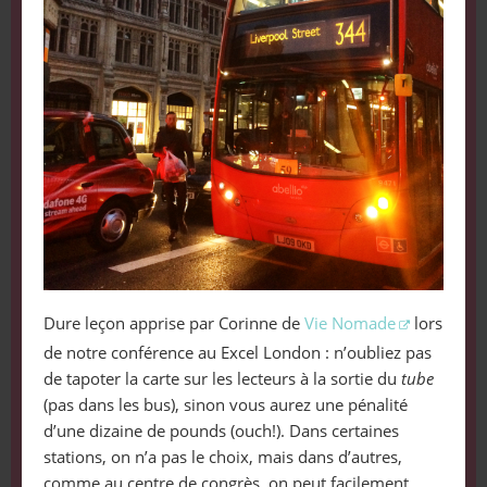
Dure leçon apprise par Corinne de
Vie Nomade
lors
de notre conférence au Excel London : n’oubliez pas
de tapoter la carte sur les lecteurs à la sortie du
tube
(pas dans les bus), sinon vous aurez une pénalité
d’une dizaine de pounds (ouch!). Dans certaines
stations, on n’a pas le choix, mais dans d’autres,
comme au centre de congrès, on peut facilement