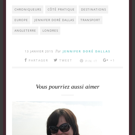
CHRONIQUEURS
CÔTÉ PRATIQUE
DESTINATIONS
EUROPE
JENNIFER DORÉ DALLAS
TRANSPORT
ANGLETERRE
LONDRES
13 JANVIER 2015
Par
JENNIFER DORÉ DALLAS
PARTAGER
TWEET
+1
PIN IT
Vous pourriez aussi aimer