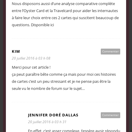
Nous disposons aussi d’une analyse comparative complète
entre l’Oyster Card et la Travelcard pour aider les internautes
à faire leur choix entre ces 2 cartes qui suscitent beaucoup de
questions. Disponible ici
KIM
Commenter
20 juillet 2016 à 03 h 08
Merci pour cet article !
ça peut paraître bête comme ça mais pour moi ces histoires
de cartes c’est un peu stressant et je ne pense pas être la
seule vu le nombre de forum sur le sujet…
JENNIFER DORÉ DALLAS
Commenter
20 juillet 2016 à 03 h 31
En effet, c’est assez complexe. J’espère avoir répondu