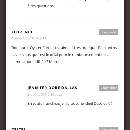
à tes questions!
FLORENCE
Commenter
3 août 2016 à 06 h 57
Bonjour. L’Oyster Card est vraiment très pratique. Par contre,
savez-vous quel est le délai pour le remboursement de la
somme non utilisée ? Merci
JENNIFER DORÉ DALLAS
Commenter
3 août 2016 à 11 h 55
En toute franchise, je n’ai aucune idée! Désolée 🙁
CRICRI
Commenter