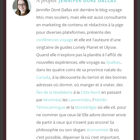
À propos
JENNIFER DORÉ DALLAS
Jennifer Doré Dallas est derrière le blog voyage
Moi, mes souliers, mais elle est aussi consultante
en marketing de contenu et rédactrice à la pige
pour diverses plateformes, présente des
conférences voyage
et elle est l'auteure d'une
vingtaine de guides Lonely Planet et Ulysse.
Quand elle n'explore pas la planète à l'affût de
nouvelles expériences, elle voyage au
Québec
,
dans les quatre coins de sa province natale du
Canada
, à la découverte du terroir et des bonnes
adresses où dormir, où manger et à visiter, des
Îles de la Madeleine
à la
Côte-Nord
en passant
par
Montréal
, les
Laurentides
, l'
Abitibi-
Témiscamingue
et la
Montérégie
où elle vit, pour
ne nommer que ceux-là! Elle adore donner envie
de partir à ceux qui n’osent pas encore! Sa
philosophie ou son slogan:
économiser
là où
c’est possible, dépenser là où c’est important,