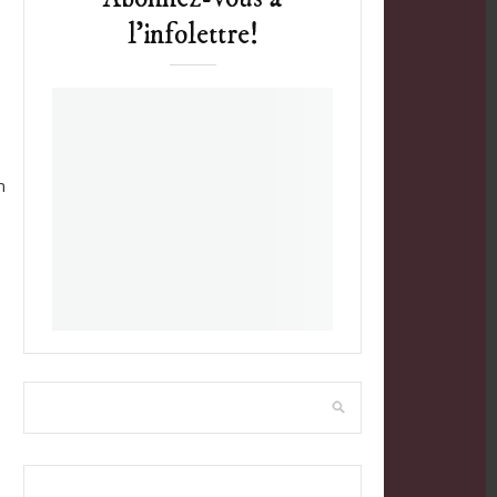
l’infolettre!
n