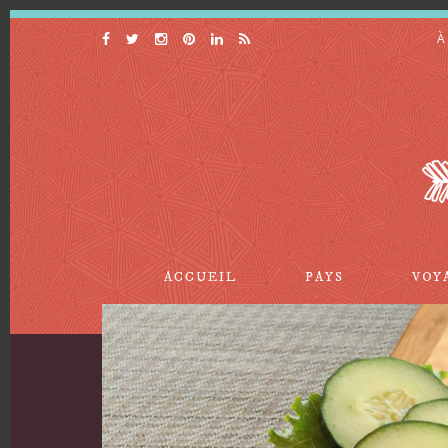
À
ACCUEIL
PAYS
VOY