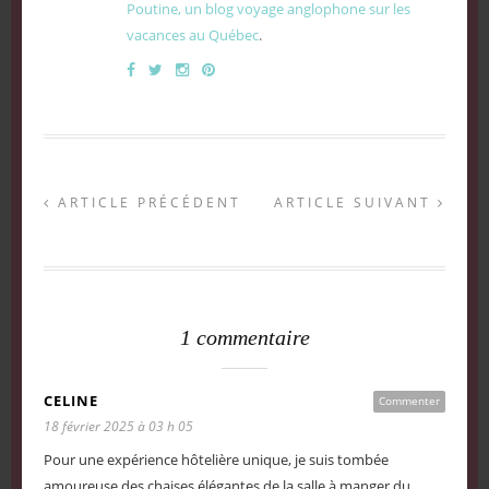
Poutine, un blog voyage anglophone sur les
vacances au Québec
.
ARTICLE PRÉCÉDENT
ARTICLE SUIVANT
1 commentaire
CELINE
Commenter
18 février 2025 à 03 h 05
Pour une expérience hôtelière unique, je suis tombée
amoureuse des chaises élégantes de la salle à manger du