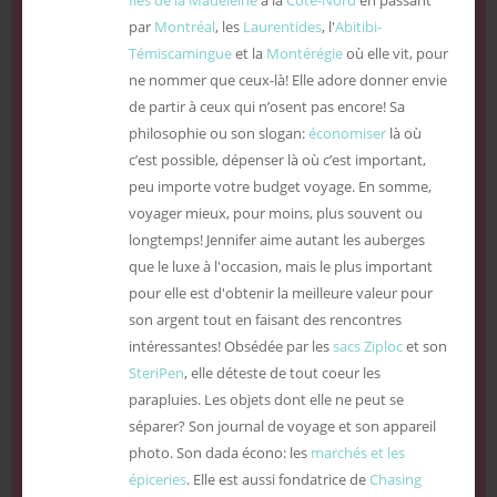
Îles de la Madeleine
à la
Côte-Nord
en passant
par
Montréal
, les
Laurentides
, l'
Abitibi-
Témiscamingue
et la
Montérégie
où elle vit, pour
ne nommer que ceux-là! Elle adore donner envie
de partir à ceux qui n’osent pas encore! Sa
philosophie ou son slogan:
économiser
là où
c’est possible, dépenser là où c’est important,
peu importe votre budget voyage. En somme,
voyager mieux, pour moins, plus souvent ou
longtemps! Jennifer aime autant les auberges
que le luxe à l'occasion, mais le plus important
pour elle est d'obtenir la meilleure valeur pour
son argent tout en faisant des rencontres
intéressantes! Obsédée par les
sacs Ziploc
et son
SteriPen
, elle déteste de tout coeur les
parapluies. Les objets dont elle ne peut se
séparer? Son journal de voyage et son appareil
photo. Son dada écono: les
marchés et les
épiceries
. Elle est aussi fondatrice de
Chasing