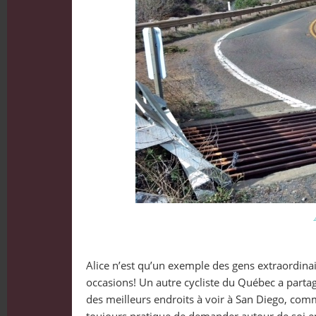
Alice n’est qu’un exemple des gens extraordinai
occasions! Un autre cycliste du Québec a partag
des meilleurs endroits à voir à San Diego, comme