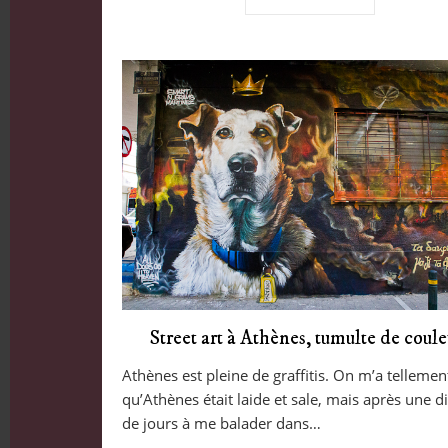
Street art à Athènes, tumulte de coule
Athènes est pleine de graffitis. On m’a tellement
qu’Athènes était laide et sale, mais après une d
de jours à me balader dans…