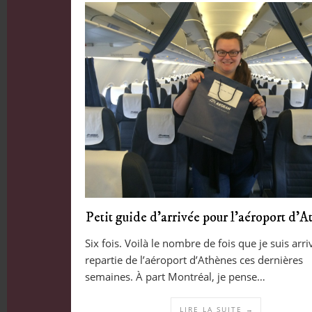
Petit guide d’arrivée pour l’aéroport d’
Six fois. Voilà le nombre de fois que je suis arr
repartie de l’aéroport d’Athènes ces dernières
semaines. À part Montréal, je pense…
LIRE LA SUITE →