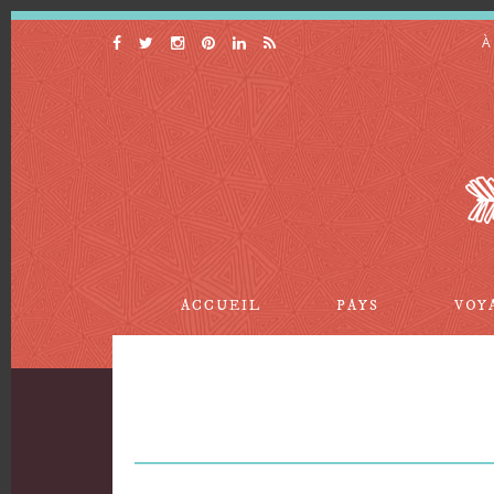
À
ACCUEIL
PAYS
VOY