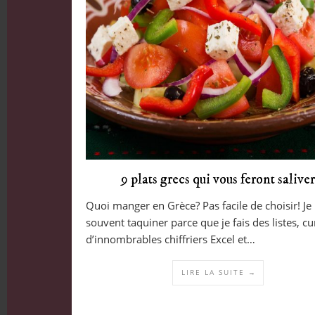
9 plats grecs qui vous feront saliver
Quoi manger en Grèce? Pas facile de choisir! Je
souvent taquiner parce que je fais des listes, c
d’innombrables chiffriers Excel et…
LIRE LA SUITE →