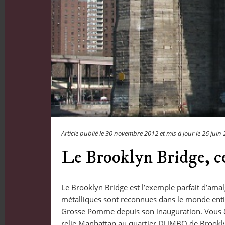
Article publié le
30 novembre 2012
et mis à jour le
26 juin
Le Brooklyn Bridge, c
Le Brooklyn Bridge est l’exemple parfait d’ama
métalliques sont reconnues dans le monde entie
Grosse Pomme depuis son inauguration. Vous êt
relie Manhattan au quartier DUMBO de Brookl