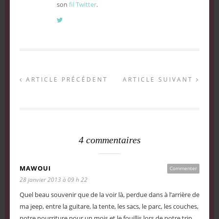
son
fil Twitter
.
ARTICLE PRÉCÉDENT
ARTICLE SUIVANT
4 commentaires
MAWOUI
Commenter
28 janvier 2013 à 09 h 22
Quel beau souvenir que de la voir là, perdue dans à l’arrière de
ma jeep, entre la guitare, la tente, les sacs, le parc, les couches,
notre nourriture pour un mois et le fouillis lors de notre trip