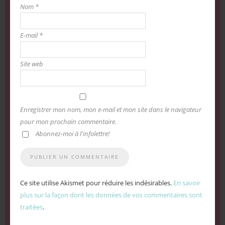
Nom
*
E-mail
*
Site web
Enregistrer mon nom, mon e-mail et mon site dans le navigateur
pour mon prochain commentaire.
Abonnez-moi à l'infolettre!
Ce site utilise Akismet pour réduire les indésirables.
En savoir
plus sur la façon dont les données de vos commentaires sont
traitées
.