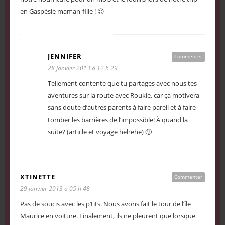
en Gaspésie maman-fille ! 😉
JENNIFER
Commenter
28 janvier 2013 à 12 h 29
Tellement contente que tu partages avec nous tes
aventures sur la route avec Roukie, car ça motivera
sans doute d’autres parents à faire pareil et à faire
tomber les barrières de l’impossible! À quand la
suite? (article et voyage hehehe) 🙂
XTINETTE
Commenter
29 janvier 2013 à 05 h 48
Pas de soucis avec les p’tits. Nous avons fait le tour de l’île
Maurice en voiture. Finalement, ils ne pleurent que lorsque